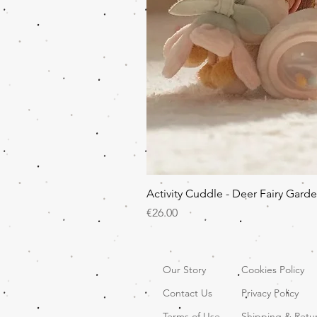
Activity Cuddle - Deer Fairy Gard
Price
€26.00
Our Story
Cookies Policy
Contact Us
Privacy Policy
Terms of Use
Shipping & Retu