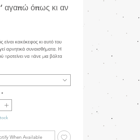
’ αγαπώ όπως κι αν
rice
ς είναι κακόκεφος κι αυτό του
γεί αρνητικά συναισθήματα. Η
ύ προτείνει να πάνε μια βόλτα
 ησυχάσει, αλλά ο Μικρός
υθεί να είναι ανήσυχος. Πώς
 να τον αγαπά ακόμα η Μαμά,
αλλάζει τόσο συχνά η διάθεσή του;
*
tock
otify When Available