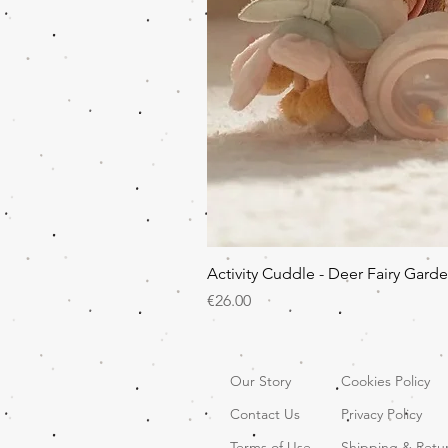
Activity Cuddle - Deer Fairy Gard
Price
€26.00
Our Story
Cookies Policy
Contact Us
Privacy Policy
Terms of Use
Shipping & Retu