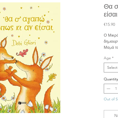
Θα σ
είσαι
P
€15.90
Ο Μικρό
δημιουρ
Μαμά το
ώστε να
Age
*
εξακολο
γίνεται
Select
παρότι 
Quantity
Out of S
N